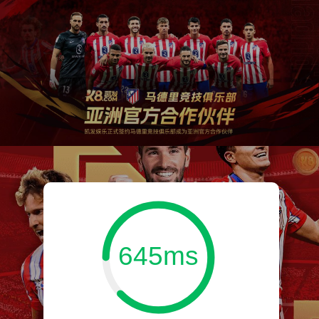
645ms